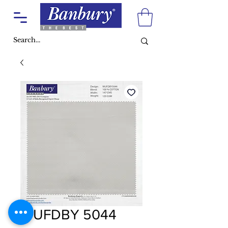
WUFDBY 5044