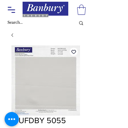
WUFDBY 5055